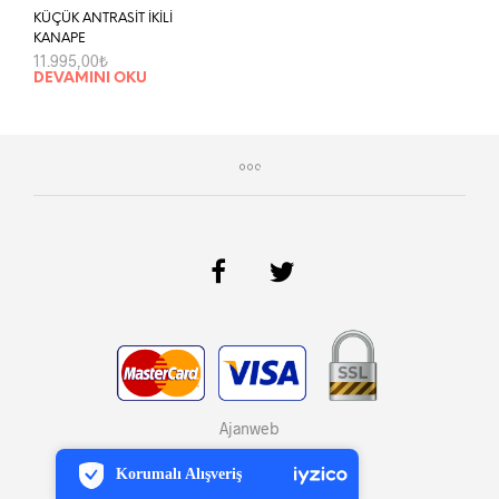
KÜÇÜK ANTRASİT İKİLİ
KANAPE
11.995,00
₺
DEVAMINI OKU
PCI-DSS Ödeme Güvenliği
Ajanweb
7/24 Canlı Destek
Korumalı Alışveriş
iyzico Korumalı Alışveriş