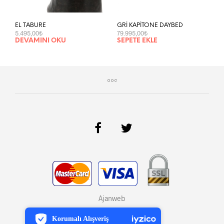
EL TABURE
GRİ KAPİTONE DAYBED
5.495,00
₺
79.995,00
₺
DEVAMINI OKU
SEPETE EKLE
PCI-DSS Ödeme Güvenliği
Ajanweb
7/24 Canlı Destek
Korumalı Alışveriş