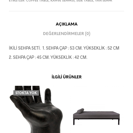
ETIKETLER:
COFFEE TABLE
,
KAHVE SEHPASI
,
SIDE TABLE
,
YAN SEHPA
AÇIKLAMA
DEĞERLENDIRMELER (0)
İKİLİ SEHPA SETİ. 1. SEHPA ÇAP : 53 CM. YÜKSEKLİK : 52 CM
2. SEHPA ÇAP : 45 CM. YÜKSEKLİK : 42 CM.
İLGILI ÜRÜNLER
STOKTA YOK